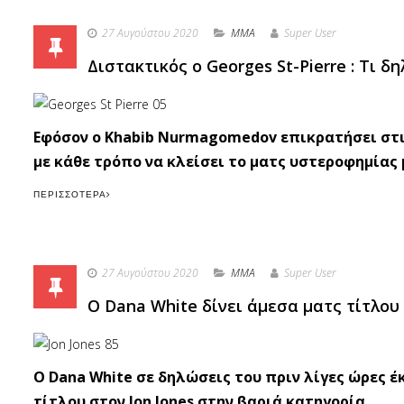
27 Αυγούστου 2020
MMA
Super User
Διστακτικός ο Georges St-Pierre : Τι 
Εφόσον ο Khabib Nurmagomedov επικρατήσει στις
με κάθε τρόπο να κλείσει το ματς υστεροφημίας μ
ΠΕΡΙΣΣΌΤΕΡΑ
27 Αυγούστου 2020
MMA
Super User
Ο Dana White δίνει άμεσα ματς τίτλου 
Ο Dana White σε δηλώσεις του πριν λίγες ώρες 
τίτλου στον Jon Jones στην βαριά κατηγορία.