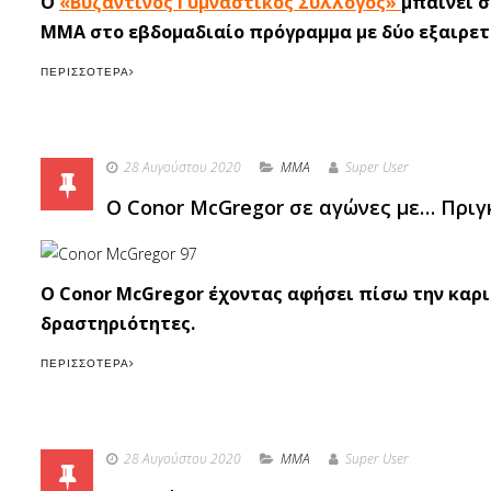
Ο
«Βυζαντινός Γυμναστικός Σύλλογος»
μπαίνει σ
ΜΜΑ στο εβδομαδιαίο πρόγραμμα με δύο εξαιρετ
ΠΕΡΙΣΣΌΤΕΡΑ
28 Αυγούστου 2020
MMA
Super User
O Conor McGregor σε αγώνες με… Πριγ
Ο Conor McGregor έχοντας αφήσει πίσω την καρι
δραστηριότητες.
ΠΕΡΙΣΣΌΤΕΡΑ
28 Αυγούστου 2020
MMA
Super User