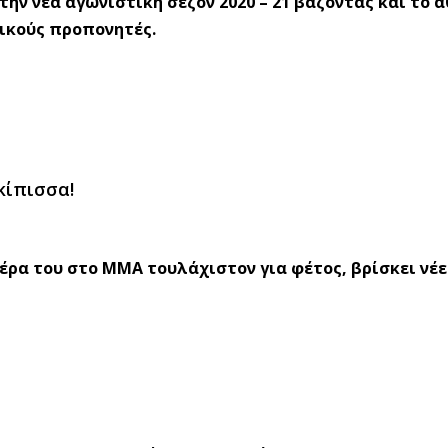
την νέα αγωνιστική σεζόν 2020 – 21 βάζοντας και το 
ικούς προπονητές.
κίπισσα!
έρα του στο ΜΜΑ τουλάχιστον για φέτος, βρίσκει νέε