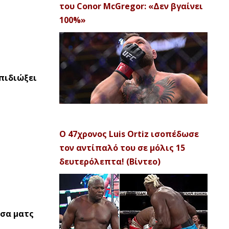
του Conor McGregor: «Δεν βγαίνει
100%»
επιδιώξει
Ο 47χρονος Luis Ortiz ισοπέδωσε
τον αντίπαλό του σε μόλις 15
δευτερόλεπτα! (Βίντεο)
εσα ματς