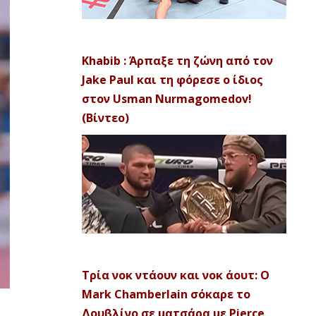
Khabib : Άρπαξε τη ζώνη από τον
Jake Paul και τη φόρεσε ο ίδιος
στον Usman Nurmagomedov!
(Βίντεο)
Τρία νοκ ντάουν και νοκ άουτ: Ο
Mark Chamberlain σόκαρε το
Δουβλίνο σε ματσάρα με Pierce