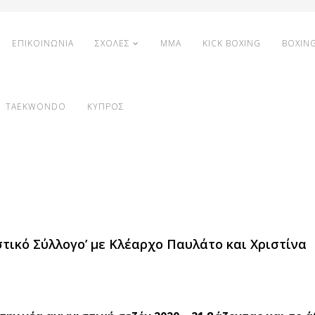
ΕΠΙΚΟΙΝΩΝΙΑ
ΣΧΟΛΕΣ
MMA
KICK BOXING
BOXIN
TAEKWONDO
ΚΥΠΡΟΣ
τικό Σύλλογο’ με Κλέαρχο Παυλάτο και Χριστίνα