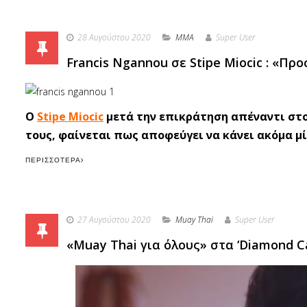
28 Αυγούστου 2020
MMA
Super User
Francis Ngannou σε Stipe Miocic : «Πρ
Ο
Stipe Miocic
μετά την επικράτηση απέναντι στον
τους, φαίνεται πως αποφεύγει να κάνει ακόμα μί
ΠΕΡΙΣΣΌΤΕΡΑ
27 Αυγούστου 2020
Muay Thai
Super User
«Muay Thai για όλους» στα ‘Diamond Ca