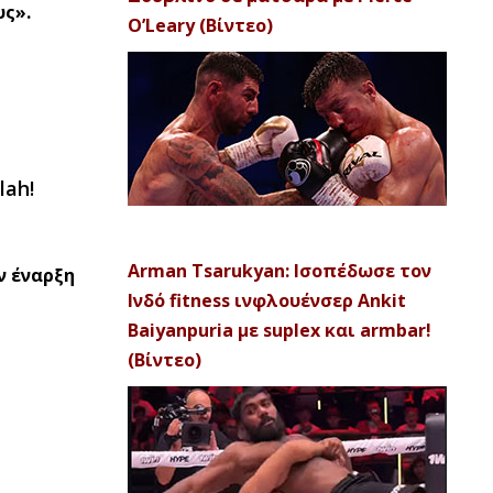
υς».
O’Leary (Βίντεο)
lah!
Arman Tsarukyan: Ισοπέδωσε τον
ν έναρξη
Ινδό fitness ινφλουένσερ Ankit
Baiyanpuria με suplex και armbar!
(Βίντεο)