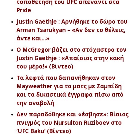
τοποθέτηση του UFC απέναντι στα
Pride
Justin Gaethje : Αρνήθηκε το δώρο του
Arman Tsarukyan – «Αν δεν το θέλεις,
άντε και…»
Ο McGregor βάζει στο στόχαστρο τον
Justin Gaethje : «Απαίσιος στην κακή
του μέρα!» (Βίντεο)
Τα λεφτά που δαπανήθηκαν στον
Mayweather για το ματς με Ζαμπίδη
και τα δικαστικά έγγραφα πίσω από
την αναβολή
Δεν παραδόθηκε και «έσβησε»: Βίαιος
πνιγμός του Nursulton Ruziboev στο
‘UFC Baku’ (Βίντεο)