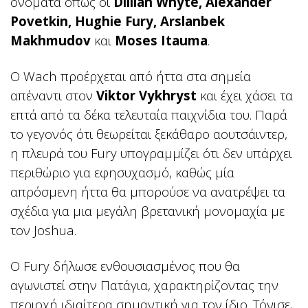
ονόματα όπως οι
Dillian Whyte, Alexander
Povetkin, Hughie Fury, Arslanbek
Makhmudov
και
Moses Itauma
.
Ο Wach προέρχεται από ήττα στα σημεία
απέναντι στον
Viktor Vykhryst
και έχει χάσει τα
επτά από τα δέκα τελευταία παιχνίδια του. Παρά
το γεγονός ότι θεωρείται ξεκάθαρο αουτσάιντερ,
η πλευρά του Fury υπογραμμίζει ότι δεν υπάρχει
περιθώριο για εφησυχασμό, καθώς μία
απρόσμενη ήττα θα μπορούσε να ανατρέψει τα
σχέδια για μια μεγάλη βρετανική μονομαχία με
τον Joshua.
Ο Fury δήλωσε ενθουσιασμένος που θα
αγωνιστεί στην Πατάγια, χαρακτηρίζοντας την
περιοχή ιδιαίτερα σημαντική για τον ίδιο. Τόνισε,