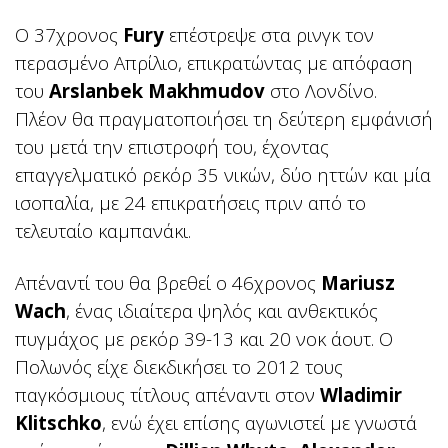
Ο 37χρονος
Fury
επέστρεψε στα ρινγκ τον
περασμένο Απρίλιο, επικρατώντας με απόφαση
του
Arslanbek Makhmudov
στο Λονδίνο.
Πλέον θα πραγματοποιήσει τη δεύτερη εμφάνισή
του μετά την επιστροφή του, έχοντας
επαγγελματικό ρεκόρ 35 νικών, δύο ηττών και μία
ισοπαλία, με 24 επικρατήσεις πριν από το
τελευταίο καμπανάκι.
Απέναντί του θα βρεθεί ο 46χρονος
Mariusz
Wach
, ένας ιδιαίτερα ψηλός και ανθεκτικός
πυγμάχος με ρεκόρ 39-13 και 20 νοκ άουτ. Ο
Πολωνός είχε διεκδικήσει το 2012 τους
παγκόσμιους τίτλους απέναντι στον
Wladimir
Klitschko
, ενώ έχει επίσης αγωνιστεί με γνωστά