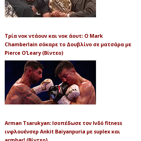
Τρία νοκ ντάουν και νοκ άουτ: Ο Mark
Chamberlain σόκαρε το Δουβλίνο σε ματσάρα με
Pierce O’Leary (Βίντεο)
Arman Tsarukyan: Ισοπέδωσε τον Ινδό fitness
ινφλουένσερ Ankit Baiyanpuria με suplex και
armbar! (Βίντεο)