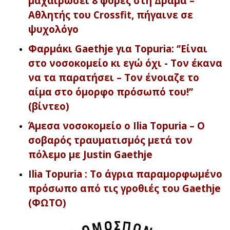
μαχαιρώσει 8 φορές στη Δράμα –
Αθλητής του Crossfit, πήγαινε σε
ψυχολόγο
Φαρμάκι Gaethje για Topuria: ‘’Είναι
στο νοσοκομείο κι εγώ όχι - Τον έκανα
να τα παρατήσει – Τον ένοιαζε το
αίμα στο όμορφο πρόσωπό του!’’
(βίντεο)
Άμεσα νοσοκομείο ο Ilia Topuria – Ο
σοβαρός τραυματισμός μετά τον
πόλεμο με Justin Gaethje
Ilia Topuria : Το άγρια παραμορφωμένο
πρόσωπο από τις γροθιές του Gaethje
(ΦΩΤΟ)