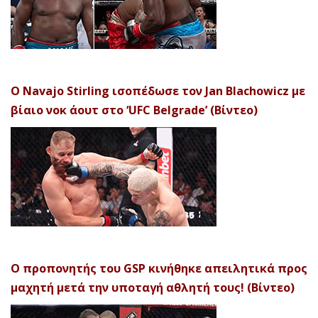
Ο Navajo Stirling ισοπέδωσε τον Jan Blachowicz με
βίαιο νοκ άουτ στο ‘UFC Belgrade’ (Βίντεο)
Ο προπονητής του GSP κινήθηκε απειλητικά προς
μαχητή μετά την υποταγή αθλητή τους! (Βίντεο)