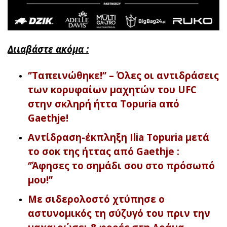
Διιαβάστε ακόμα :
‘’Ταπεινώθηκε!’’ – Όλες οι αντιδράσεις
των κορυφαίων μαχητών του UFC
στην σκληρή ήττα Topuria από
Gaethje!
Αντίδραση-έκπληξη Ilia Topuria μετά
το σοκ της ήττας από Gaethje :
‘’Άφησες το σημάδι σου στο πρόσωπό
μου!’’
Με σιδερολοστό χτύπησε ο
αστυνομικός τη σύζυγό του πριν την