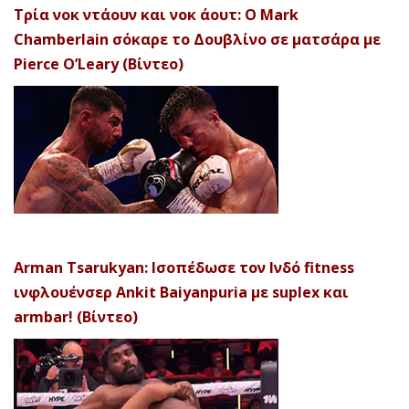
Τρία νοκ ντάουν και νοκ άουτ: Ο Mark
Chamberlain σόκαρε το Δουβλίνο σε ματσάρα με
Pierce O’Leary (Βίντεο)
Arman Tsarukyan: Ισοπέδωσε τον Ινδό fitness
ινφλουένσερ Ankit Baiyanpuria με suplex και
armbar! (Βίντεο)