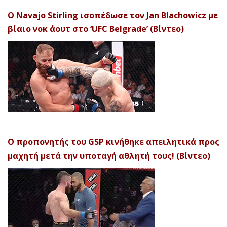
Ο Navajo Stirling ισοπέδωσε τον Jan Blachowicz με
βίαιο νοκ άουτ στο ‘UFC Belgrade’ (Βίντεο)
Ο προπονητής του GSP κινήθηκε απειλητικά προς
μαχητή μετά την υποταγή αθλητή τους! (Βίντεο)