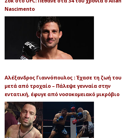
Σοκ στο UFC: Πέθανε στα 34 του χρόνια ο Allan
Nascimento
Αλέξανδρος Γιαννόπουλος : Έχασε τη ζωή του
μετά από τροχαίο – Πάλεψε γενναία στην
εντατική, έφυγε από νοσοκομειακό μικρόβιο