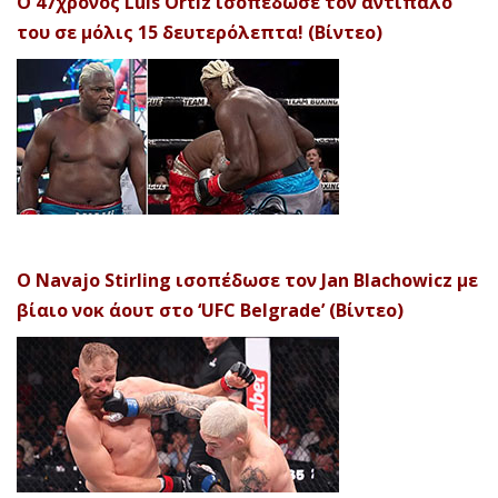
Ο 47χρονος Luis Ortiz ισοπέδωσε τον αντίπαλό
του σε μόλις 15 δευτερόλεπτα! (Βίντεο)
Ο Navajo Stirling ισοπέδωσε τον Jan Blachowicz με
βίαιο νοκ άουτ στο ‘UFC Belgrade’ (Βίντεο)