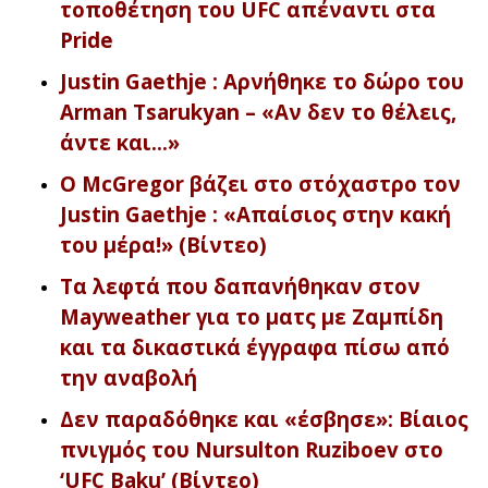
τοποθέτηση του UFC απέναντι στα
Pride
Justin Gaethje : Αρνήθηκε το δώρο του
Arman Tsarukyan – «Αν δεν το θέλεις,
άντε και…»
Ο McGregor βάζει στο στόχαστρο τον
Justin Gaethje : «Απαίσιος στην κακή
του μέρα!» (Βίντεο)
Τα λεφτά που δαπανήθηκαν στον
Mayweather για το ματς με Ζαμπίδη
και τα δικαστικά έγγραφα πίσω από
την αναβολή
Δεν παραδόθηκε και «έσβησε»: Βίαιος
πνιγμός του Nursulton Ruziboev στο
‘UFC Baku’ (Βίντεο)