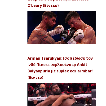
O’Leary (Βίντεο)
Arman Tsarukyan: Ισοπέδωσε τον
Ινδό fitness ινφλουένσερ Ankit
Baiyanpuria με suplex και armbar!
(Βίντεο)