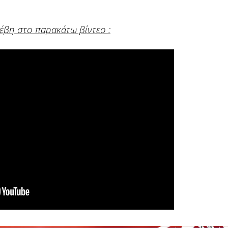
νέβη στο παρακάτω βίντεο :