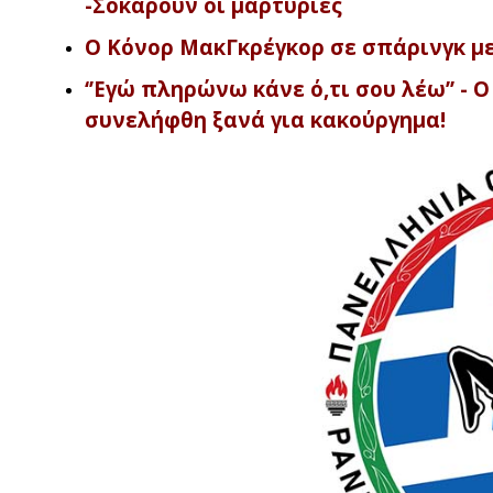
-Σοκάρουν οι μαρτυρίες
Ο Κόνορ ΜακΓκρέγκορ σε σπάρινγκ με ‘’
‘’Εγώ πληρώνω κάνε ό,τι σου λέω’’ - 
συνελήφθη ξανά για κακούργημα!