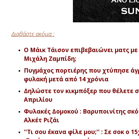
Διαβάστε ακόμα :
Ο Μάικ Τάισον επιβεβαιώνει ματς με
Μιχάλη Ζαμπίδη;
Πυγμάχος πορτιέρης που χτύπησε άγρι
φυλακή μετά από 14 χρόνια
Δηλώστε τον κικμπόξερ που θέλετε σ
Απριλίου
Φυλακές Δομοκού : Βαρυποινίτης σκ
Αλκέτ Ριζάι
''Τι σου έκανα φίλε μου;'' : Σε σοκ 