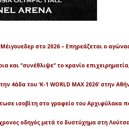
 Μέιγουεδερ στο 2026 – Επηρεάζεται ο αγώνα
α και ‘’συνέθλιψε’’ το κρανίο επιχειρηματία
την 4άδα του ‘Κ-1 WORLD MAX 2026’ στην Αθή
ότωσε ισοβίτη στο γραφείο του Αρχιφύλακα 
ο 15χρονος οδηγός μετά το δυστύχημα στη Λούτσ