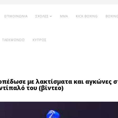
ΕΠΙΚΟΙΝΩΝΙΑ
ΣΧΟΛΕΣ
MMA
KICK BOXING
BOXIN
TAEKWONDO
ΚΥΠΡΟΣ
οπέδωσε με λακτίσματα και αγκώνες σ
ντίπαλό του (βίντεο)