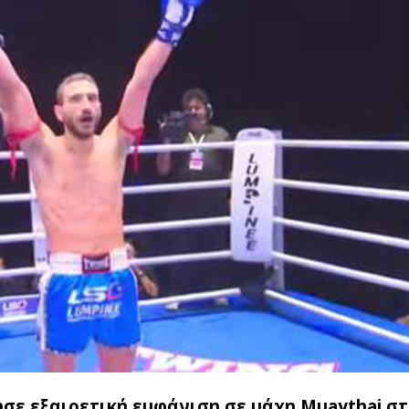
ε εξαιρετική εμφάνιση σε μάχη Muaythai σ