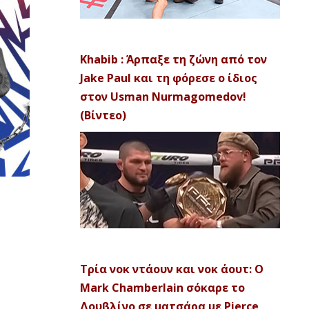
Khabib : Άρπαξε τη ζώνη από τον
Jake Paul και τη φόρεσε ο ίδιος
στον Usman Nurmagomedov!
(Βίντεο)
Τρία νοκ ντάουν και νοκ άουτ: Ο
Mark Chamberlain σόκαρε το
Δουβλίνο σε ματσάρα με Pierce