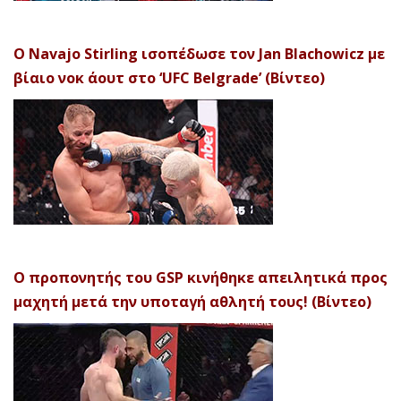
Ο Navajo Stirling ισοπέδωσε τον Jan Blachowicz με
βίαιο νοκ άουτ στο ‘UFC Belgrade’ (Βίντεο)
Ο προπονητής του GSP κινήθηκε απειλητικά προς
μαχητή μετά την υποταγή αθλητή τους! (Βίντεο)