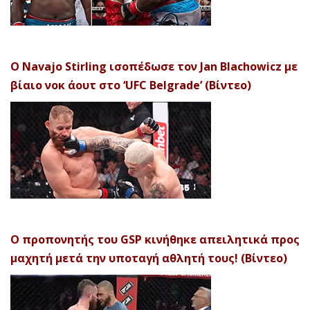
Ο Navajo Stirling ισοπέδωσε τον Jan Blachowicz με
βίαιο νοκ άουτ στο ‘UFC Belgrade’ (Βίντεο)
Ο προπονητής του GSP κινήθηκε απειλητικά προς
μαχητή μετά την υποταγή αθλητή τους! (Βίντεο)