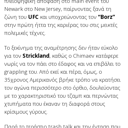
πλειοψηφική απόφαση στο main event του
Newark στο New Jersey, παίρνοντας ξανά τη
ζώνη του
UFC
και υποχρεώνοντας τον
“Borz”
στην πρώτη ήττα της καριέρας του στις μεικτές
πολεμικές τέχνες.
Το ξεκίνημα της αναμέτρησης δεν ήταν εύκολο
για τον
Strickland
, καθώς ο Chimaev κατάφερε
νωρίς να τον πάει στο έδαφος και να επιβάλει το
grappling του. Από εκεί και πέρα, όμως, ο
35χρονος Αμερικανός βρήκε τρόπο να κρατήσει
τον αγώνα περισσότερο στο όρθιο, δουλεύοντας
με το χαρακτηριστικό του τζαμπ και περνώντας
χτυπήματα που έκαναν τη διαφορά στους
κρίσιμους γύρους.
Παρά το τεράστιο trash talk και την ένταση που