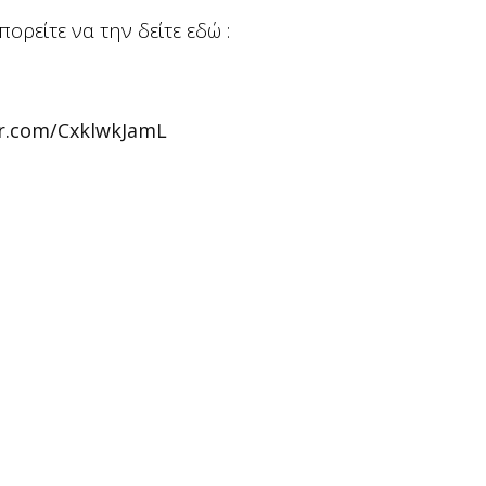
ρείτε να την δείτε εδώ :
er.com/CxklwkJamL