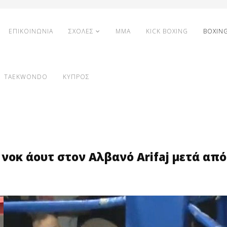
ΕΠΙΚΟΙΝΩΝΙΑ
ΣΧΟΛΕΣ
MMA
KICK BOXING
BOXIN
TAEKWONDO
ΚΥΠΡΟΣ
νοκ άουτ στον Αλβανό Arifaj μετά από