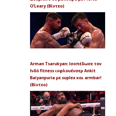
O’Leary (Βίντεο)
Arman Tsarukyan: Ισοπέδωσε τον
Ινδό fitness ινφλουένσερ Ankit
Baiyanpuria με suplex και armbar!
(Βίντεο)