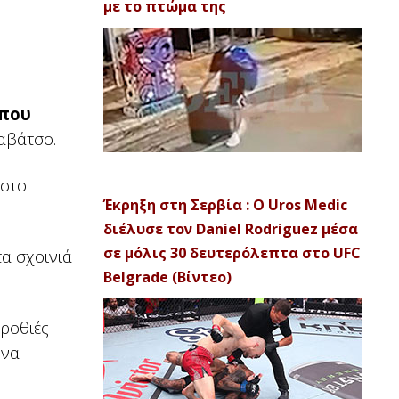
με το πτώμα της
 που
αβάτσο.
 στο
Έκρηξη στη Σερβία : Ο Uros Medic
διέλυσε τον Daniel Rodriguez μέσα
σε μόλις 30 δευτερόλεπτα στο UFC
α σχοινιά
Belgrade (Βίντεο)
γροθιές
 να